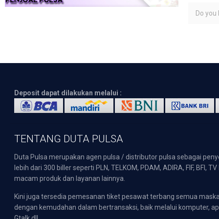
Do you l
Deposit dapat dilakukan melalui :
TENTANG DUTA PULSA
Duta Pulsa merupakan agen pulsa / distributor pulsa sebagai pen
lebih dari 300 biller seperti PLN, TELKOM, PDAM, ADIRA, FIF, BFI, T
macam produk dan layanan lainnya.
Kini juga tersedia pemesanan tiket pesawat terbang semua mask
dengan kemudahan dalam bertransaksi, baik melalui komputer, apli
Gtalk dll.