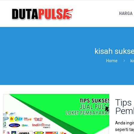
HARGA
kisah suks
Home
k
Tips
Pem
Anda ingi
seperti t