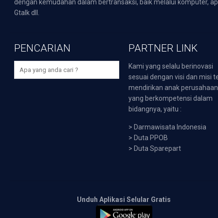
dengan kemudahan dalam bertransaksi, baik melalui komputer, apli
Gtalk dll.
PENCARIAN
PARTNER LINK
Kami yang selalu berinovasi
sesuai dengan visi dan misi t
mendirikan anak perusahaa
yang berkompetensi dalam
bidangnya, yaitu :
>
Darmawisata Indonesia
>
Duta PPOB
>
Duta Sparepart
Unduh Aplikasi Selular Gratis