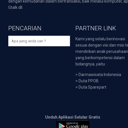
dengan kemudahan dalam bertransaksi, baik melalui komputer, apli
Gtalk dll.
PENCARIAN
PARTNER LINK
Kami yang selalu berinovasi
sesuai dengan visi dan misi t
mendirikan anak perusahaa
yang berkompetensi dalam
bidangnya, yaitu :
>
Darmawisata Indonesia
>
Duta PPOB
>
Duta Sparepart
Unduh Aplikasi Selular Gratis