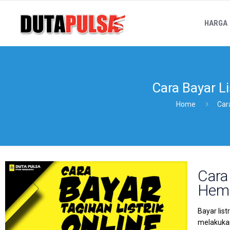
HARGA
Cara Bayar Li
Home
Car
Cara
Hema
Bayar lis
melakukan