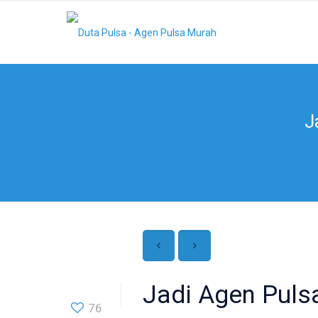
J
Jadi Agen Puls
76