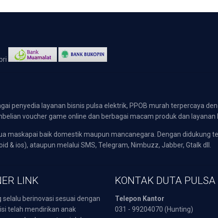
gai penyedia layanan bisnis pulsa elektrik, PPOB murah terpercaya den
 pembelian voucher game online dan berbagai macam produk dan layanan 
emua maskapai baik domestik maupun mancanegara. Dengan didukung t
oid & ios), ataupun melalui SMS, Telegram, Nimbuzz, Jabber, Gtalk dll.
ER LINK
KONTAK DUTA PULSA
 selalu berinovasi sesuai dengan
Telepon Kantor
isi telah mendirikan anak
031 - 99204070 (Hunting)