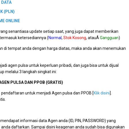
 DATA
K (PLN)
ME ONLINE
 yang senantiasa update setiap saat, yang juga dapat memberikan
r termasuk ketersediannya
(
Normal
,
Stok Kosong
, atauÂ
Gangguan
)
ran di tempat anda dengan harga diatas, maka anda akan menemukan
jadi agen pulsa untuk keperluan pribadi, dan juga bisa untuk dijual
 melalui 3 langkah singkat ini:
AGEN PULSA DAN PPOB (GRATIS)
pendaftaran untuk menjadi Agen pulsa dan PPOB [
Klik disini
].
tis.
n mendapat informasi data Agen anda (ID, PIN, PASSWORD) yang
ng anda daftarkan. Sampai disini keagenan anda sudah bisa digunakan