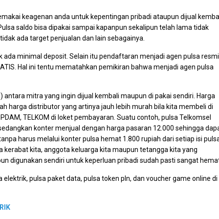
akai keagenan anda untuk kepentingan pribadi ataupun dijual kembal
ulsa saldo bisa dipakai sampai kapanpun sekalipun telah lama tidak
tidak ada target penjualan dan lain sebagainya.
ak ada minimal deposit. Selain itu pendaftaran menjadi agen pulsa resm
ATIS. Hal ini tentu mematahkan pemikiran bahwa menjadi agen pulsa
 antara mitra yang ingin dijual kembali maupun di pakai sendiri. Harga
ah harga distributor yang artinya jauh lebih murah bila kita membeli di
 PDAM, TELKOM di loket pembayaran. Suatu contoh, pulsa Telkomsel
, sedangkan konter menjual dengan harga pasaran 12.000 sehingga dap
i tanpa harus melalui konter pulsa hemat 1.800 rupiah dari setiap isi puls
pulsa kerabat kita, anggota keluarga kita maupun tetangga kita yang
n digunakan sendiri untuk keperluan pribadi sudah pasti sangat hemat
a elektrik, pulsa paket data, pulsa token pln, dan voucher game online di
RIK