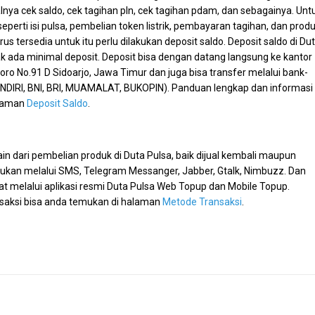
alnya cek saldo, cek tagihan pln, cek tagihan pdam, dan sebagainya. Unt
seperti isi pulsa, pembelian token listrik, pembayaran tagihan, dan prod
us tersedia untuk itu perlu dilakukan deposit saldo. Deposit saldo di Du
ak ada minimal deposit. Deposit bisa dengan datang langsung ke kantor
oro No.91 D Sidoarjo, Jawa Timur dan juga bisa transfer melalui bank-
ANDIRI, BNI, BRI, MUAMALAT, BUKOPIN). Panduan lengkap dan informasi
alaman
Deposit Saldo
.
ain dari pembelian produk di Duta Pulsa, baik dijual kembali maupun
lakukan melalui SMS, Telegram Messanger, Jabber, Gtalk, Nimbuzz. Dan
t melalui aplikasi resmi Duta Pulsa Web Topup dan Mobile Topup.
nsaksi bisa anda temukan di halaman
Metode Transaksi
.