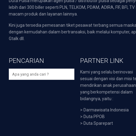
Duta Pulsa merupakan agen pulsa / distributor pulsa sebagai pen
lebih dari 300 biller seperti PLN, TELKOM, PDAM, ADIRA, FIF, BFI, T
macam produk dan layanan lainnya.
Kini juga tersedia pemesanan tiket pesawat terbang semua mask
dengan kemudahan dalam bertransaksi, baik melalui komputer, apli
Gtalk dll.
PENCARIAN
PARTNER LINK
Kami yang selalu berinovasi
sesuai dengan visi dan misi t
mendirikan anak perusahaa
yang berkompetensi dalam
bidangnya, yaitu :
>
Darmawisata Indonesia
>
Duta PPOB
>
Duta Sparepart