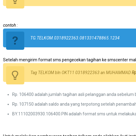
contoh :
TG.TELKOM.0318922363.081331478865.1234
Setelah mengirim format sms pengecekan tagihan ke smscenter mak
Tag TELKOM bln OKT11 0318922363 an MUHAMMAD
Rp
Rp. 106400 adalah jumlah tagihan asli pelanggan anda sebelum 
Rp. 107150 adalah saldo anda yang terpotong setelah penambah
BY.11102003930.106400.PIN adalah format sms untuk melakuk