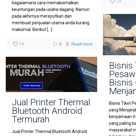
19
bagaiamana cara memaksimalkan
keuntungan pada usaha dagang. Namun
pada akhirnya merepotkan dan
membuat penjualan utama anda kurang
maksimal. Berikut
[…]
14
0
Read more
Bisnis 
Pesawa
Bisnis
Menjan
Jual Printer Thermal
Bisnis Tiket P
Bluetooth Android
yang Menjanj
Termurah
kenyamaan tra
yang paling ba
masyarakat m
Jual Printer Thermal Bluetooth Android