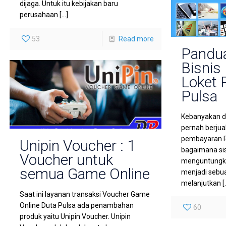
dijaga. Untuk itu kebijakan baru
perusahaan
[…]
53
Read more
Pandua
Bisnis
Loket 
Pulsa
Kebanyakan d
pernah berjua
pembayaran P
Unipin Voucher : 1
bagaimana sis
Voucher untuk
menguntungkan
semua Game Online
menjadi sebua
melanjutkan
[
Saat ini layanan transaksi Voucher Game
Online Duta Pulsa ada penambahan
60
produk yaitu Unipin Voucher. Unipin