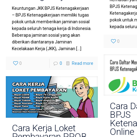
BPJS Ketenag
Keuntungan JKK BPJS Ketenagakerjaan
Ketenagakerja
– BPJS Ketenagakerjaan memiliki tugas
pokok untuk 
pokok untuk memberikan jaminan sosial
kepada seluru
kepada seluruh tenaga kerja di Indonesia.
Beberapa jaminan sosial yang akan
0
diberikan diantaranya Jaminan
Kecelakaan Kerja (JKK), Jaminan
[…]
0
0
Read more
Cara D
BPJS
Ketena
Cara Kerja Loket
Online
Pembayaran PPOB