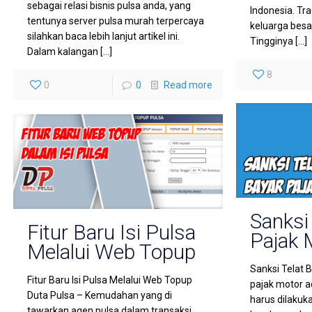
sebagai relasi bisnis pulsa anda, yang
Indonesia. Tr
tentunya server pulsa murah terpercaya
keluarga besar 
silahkan baca lebih lanjut artikel ini.
Tingginya
[…]
Dalam kalangan
[…]
8
0
0
Read more
Sanksi
Fitur Baru Isi Pulsa
Pajak 
Melalui Web Topup
Sanksi Telat 
Fitur Baru Isi Pulsa Melalui Web Topup
pajak motor a
Duta Pulsa – Kemudahan yang di
harus dilakuk
tawarkan agen pulsa dalam transaksi