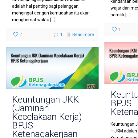
kendaraan be
adalah hal penting bagi pelanggan,
wajar dan mes
mengingat dengan kemudahan itu akan
pemilik
[…]
menghemat waktu
[…]
1
2
1
Read more
Keunt
Keuntungan JKK
BPJS
(Jaminan
Ketena
Kecelakaan Kerja)
BPJS
Keuntungan J
Ketenagakerjaan
– JKM adalah 
Kematian yang