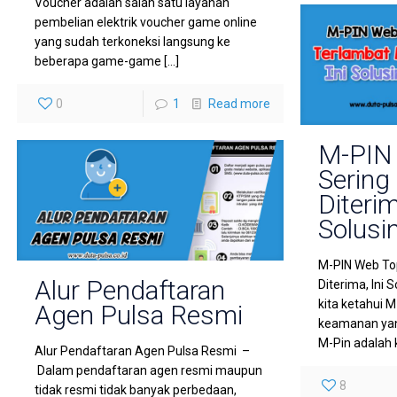
Voucher adalah salah satu layanan
pembelian elektrik voucher game online
yang sudah terkoneksi langsung ke
beberapa game-game
[…]
0
1
Read more
M-PIN
Sering
Diterim
Solusin
M-PIN Web To
Alur Pendaftaran
Diterima, Ini 
kita ketahui M
Agen Pulsa Resmi
keamanan yan
M-Pin adalah 
Alur Pendaftaran Agen Pulsa Resmi –
Dalam pendaftaran agen resmi maupun
8
tidak resmi tidak banyak perbedaan,