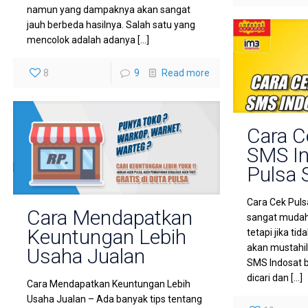
namun yang dampaknya akan sangat
jauh berbeda hasilnya. Salah satu yang
mencolok adalah adanya
[…]
8
9
Read more
Cara C
SMS I
Pulsa 
Cara Cek Pul
Cara Mendapatkan
sangat mudah
Keuntungan Lebih
tetapi jika ti
akan mustahil
Usaha Jualan
SMS Indosat 
dicari dan
[…]
Cara Mendapatkan Keuntungan Lebih
Usaha Jualan – Ada banyak tips tentang