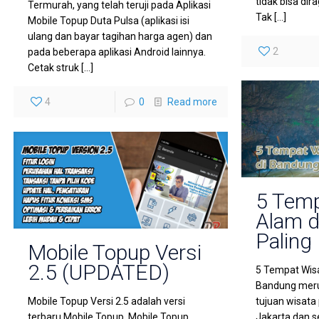
tidak bisa di
Termurah, yang telah teruji pada Aplikasi
Tak
[…]
Mobile Topup Duta Pulsa (aplikasi isi
ulang dan bayar tagihan harga agen) dan
2
pada beberapa aplikasi Android lainnya.
Cetak struk
[…]
4
0
Read more
5 Temp
Alam d
Paling
Mobile Topup Versi
2.5 (UPDATED)
5 Tempat Wis
Bandung meru
Mobile Topup Versi 2.5 adalah versi
tujuan wisata
terbaru Mobile Topup. Mobile Topup
Jakarta dan s