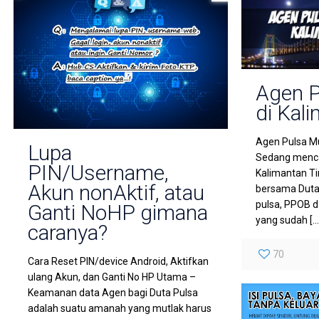
Agen P
di Kal
Agen Pulsa Mu
Lupa
Sedang menca
PIN/Username,
Kalimantan T
Akun nonAktif, atau
bersama Duta 
pulsa, PPOB d
Ganti NoHP gimana
yang sudah
[…
caranya?
70
Cara Reset PIN/device Android, Aktifkan
ulang Akun, dan Ganti No HP Utama –
Keamanan data Agen bagi Duta Pulsa
adalah suatu amanah yang mutlak harus