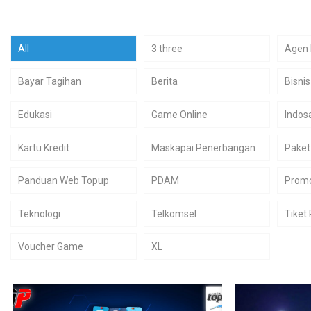
All
3 three
Agen 
Bayar Tagihan
Berita
Bisnis
Edukasi
Game Online
Indos
Kartu Kredit
Maskapai Penerbangan
Paket
Panduan Web Topup
PDAM
Prom
Teknologi
Telkomsel
Tiket
Voucher Game
XL