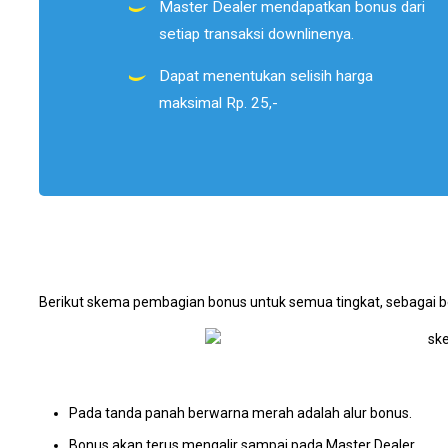
Master Dealer mendapatkan bonus dari
setiap transaksi downlinenya.
Dapat menentukan selisih harga
maksimal Rp. 25,-
Berikut skema pembagian bonus untuk semua tingkat, sebagai be
Pada tanda panah berwarna merah adalah alur bonus.
Bonus akan terus mengalir sampai pada Master Dealer.