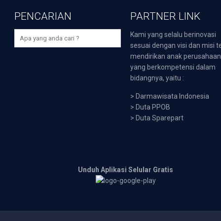
PENCARIAN
PARTNER LINK
Kami yang selalu berinovasi
sesuai dengan visi dan misi t
mendirikan anak perusahaa
yang berkompetensi dalam
bidangnya, yaitu :
>
Darmawisata Indonesia
>
Duta PPOB
>
Duta Sparepart
Unduh Aplikasi Selular Gratis