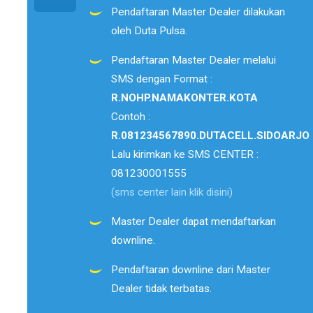
Pendaftaran Master Dealer dilakukan
oleh Duta Pulsa.
Pendaftaran Master Dealer melalui
SMS dengan Format :
R.NOHP.NAMAKONTER.KOTA
Contoh :
R.081234567890.DUTACELL.SIDOARJO
Lalu kirimkan ke SMS CENTER :
081230001555
(sms center lain klik disini)
Master Dealer dapat mendaftarkan
downline.
Pendaftaran downline dari Master
Dealer tidak terbatas.