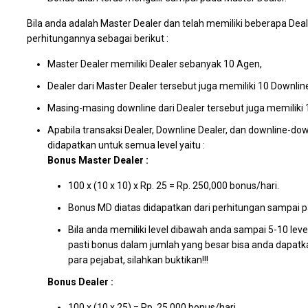
Bila anda adalah Master Dealer dan telah memiliki beberapa Dea
perhitungannya sebagai berikut :
Master Dealer memiliki Dealer sebanyak 10 Agen,
Dealer dari Master Dealer tersebut juga memiliki 10 Downlin
Masing-masing downline dari Dealer tersebut juga memiliki 1
Apabila transaksi Dealer, Downline Dealer, dan downline-d
didapatkan untuk semua level yaitu :
Bonus Master Dealer :
100 x (10 x 10) x Rp. 25 = Rp. 250,000 bonus/hari.
Bonus MD diatas didapatkan dari perhitungan sampai pad
Bila anda memiliki level dibawah anda sampai 5-10 leve
pasti bonus dalam jumlah yang besar bisa anda dapatka
para pejabat, silahkan buktikan!!!
Bonus Dealer :
100 x (10 x 25) = Rp. 25,000 bonus/hari.