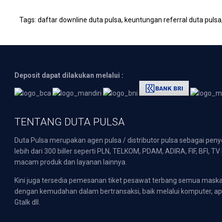
Tags: daftar downline duta pulsa, keuntungan referral duta pulsa,
Deposit dapat dilakukan melalui :
TENTANG DUTA PULSA
Duta Pulsa merupakan agen pulsa / distributor pulsa sebagai pen
lebih dari 300 biller seperti PLN, TELKOM, PDAM, ADIRA, FIF, BFI, T
macam produk dan layanan lainnya.
Kini juga tersedia pemesanan tiket pesawat terbang semua mask
dengan kemudahan dalam bertransaksi, baik melalui komputer, apli
Gtalk dll.