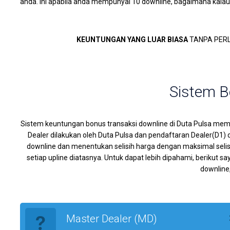
anda. Ini apabila anda mempunyai 10 downline, bagaimana kala
KEUNTUNGAN YANG LUAR BIASA
TANPA PER
Sistem B
Sistem keuntungan bonus transaksi downline di Duta Pulsa memp
Dealer dilakukan oleh Duta Pulsa dan pendaftaran Dealer(D1) 
downline dan menentukan selisih harga dengan maksimal selisih
setiap upline diatasnya. Untuk dapat lebih dipahami, berikut 
downline,
Master Dealer (MD)