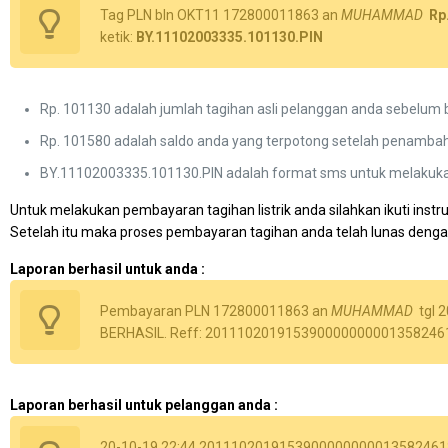
Tag PLN bln OKT11 172800011863 an
MUHAMMAD
Rp
ketik:
BY.11102003335.101130.PIN
Rp. 101130 adalah jumlah tagihan asli pelanggan anda sebelum 
Rp. 101580 adalah saldo anda yang terpotong setelah penambah
BY.11102003335.101130.PIN adalah format sms untuk melakuk
Untuk melakukan pembayaran tagihan listrik anda silahkan ikuti instr
Setelah itu maka proses pembayaran tagihan anda telah lunas dengan 
Laporan berhasil untuk anda :
Pembayaran PLN 172800011863 an
MUHAMMAD
tgl 
BERHASIL. Reff: 201110201915390000000001358246
Laporan berhasil untuk pelanggan anda :
20-10-19 22:44 201110201915390000000001358246