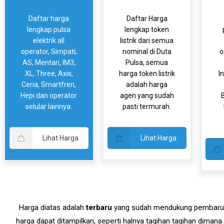
Daftar harga
Daftar Harga
lengkap pulsa
lengkap token
elektrik all
listrik dari semua
operator, Simpati,
nominal di Duta
o
AS, Mentari, IM3,
Pulsa, semua
XL, Three, Axis,
harga token listrik
I
Ceria, Smartfren,
adalah harga
Hepi dan operator
agen yang sudah
B
selular lainnya.
pasti termurah.
Lihat Harga
Lihat Harga
Harga diatas adalah
terbaru
yang sudah mendukung pembaruan 
harga dapat ditampilkan, seperti halnya tagihan tagihan diman