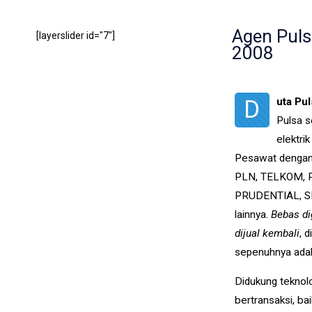
Agen Puls
[layerslider id="7"]
2008
D
uta Pul
Pulsa s
elektri
Pesawat dengan d
PLN, TELKOM, P
PRUDENTIAL, S
lainnya.
Bebas di
dijual kembali
, 
sepenuhnya adala
Didukung teknol
bertransaksi, bai