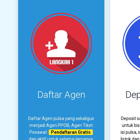
Daftar Agen
Dep
Daftar Agen pulsa yang sekaligus
Deposit s
menjadi Agen PPOB, Agen Tiket
untuk bi
Pesawat.
Pendaftaran Gratis
isi pulsa, 
dan aktif untuk selama-lamanya.
listrik d