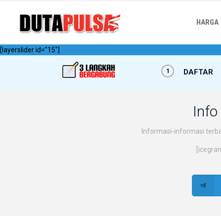
HARGA
[layerslider id="15"]
1
DAFTAR
Info
Informasi-informasi terbar
[icegra