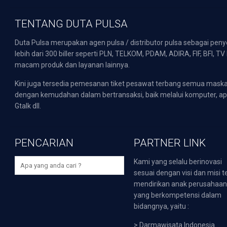
TENTANG DUTA PULSA
Duta Pulsa merupakan agen pulsa / distributor pulsa sebagai pen
lebih dari 300 biller seperti PLN, TELKOM, PDAM, ADIRA, FIF, BFI, T
macam produk dan layanan lainnya.
Kini juga tersedia pemesanan tiket pesawat terbang semua mask
dengan kemudahan dalam bertransaksi, baik melalui komputer, apli
Gtalk dll.
PENCARIAN
PARTNER LINK
Kami yang selalu berinovasi
sesuai dengan visi dan misi t
mendirikan anak perusahaa
yang berkompetensi dalam
bidangnya, yaitu :
>
Darmawisata Indonesia