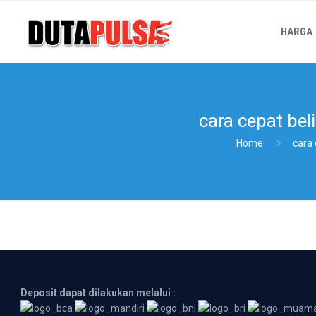
HARGA
cara cepat beli
Home
cara 
Deposit dapat dilakukan melalui :