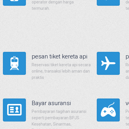
operator dengan harga
d
termurah.
t
pesan tiket kereta api
p
Reservasi tiket kereta api secara
R
online, transaksi lebih aman dan
a
praktis
d
Bayar asuransi
v
Pembayaran tagihan asuransi
P
seperti pembayaran BPJS
t
Kesehatan, Sinarmas,
t