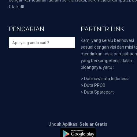
dengan kemudahan dalam bertransaksi, baik melalui komputer, apli
Gtalk dll.
PENCARIAN
PARTNER LINK
Kami yang selalu berinovasi
sesuai dengan visi dan misi t
mendirikan anak perusahaa
yang berkompetensi dalam
bidangnya, yaitu :
>
Darmawisata Indonesia
>
Duta PPOB
>
Duta Sparepart
Unduh Aplikasi Selular Gratis