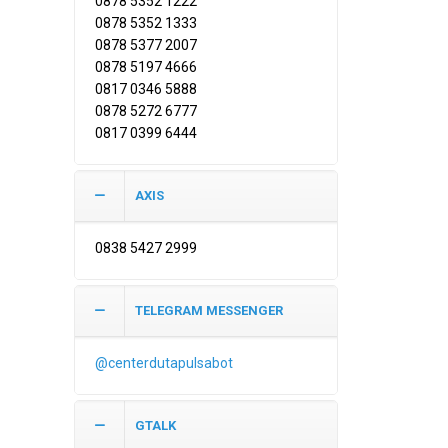
0878 5352 1222
0878 5352 1333
0878 5377 2007
0878 5197 4666
0817 0346 5888
0878 5272 6777
0817 0399 6444
AXIS
0838 5427 2999
TELEGRAM MESSENGER
@centerdutapulsabot
GTALK