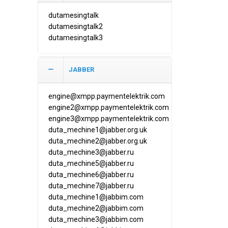
dutamesingtalk
dutamesingtalk2
dutamesingtalk3
JABBER
engine@xmpp.paymentelektrik.com
engine2@xmpp.paymentelektrik.com
engine3@xmpp.paymentelektrik.com
duta_mechine1@jabber.org.uk
duta_mechine2@jabber.org.uk
duta_mechine3@jabber.ru
duta_mechine5@jabber.ru
duta_mechine6@jabber.ru
duta_mechine7@jabber.ru
duta_mechine1@jabbim.com
duta_mechine2@jabbim.com
duta_mechine3@jabbim.com