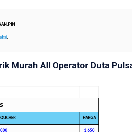
AN.PIN
aksi
.
rik Murah All Operator Duta Puls
S
VOUCHER
HARGA
1000
1,650