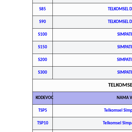
S85
TELKOMSEL 
S90
TELKOMSEL 
S100
SIMPAT
S150
SIMPAT
S200
SIMPATI
S300
SIMPAT
TELKOMS
KODEVOC
NAMA 
TSP5
Telkomsel Sim
TSP10
Telkomsel Simp