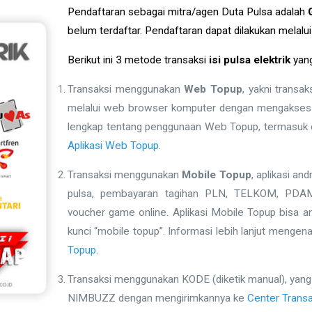
Pendaftaran sebagai mitra/agen Duta Pulsa adalah
belum terdaftar. Pendaftaran dapat dilakukan melal
Berikut ini 3 metode transaksi
isi pulsa elektrik
yang
Transaksi menggunakan
Web Topup
, yakni transa
melalui web browser komputer dengan mengakse
lengkap tentang penggunaan Web Topup, termasuk c
Aplikasi Web Topup
.
Transaksi menggunakan
Mobile Topup
, aplikasi an
pulsa, pembayaran tagihan PLN, TELKOM, PDAM
voucher game online. Aplikasi Mobile Topup bisa a
kunci “mobile topup”. Informasi lebih lanjut menge
Topup
.
Transaksi menggunakan KODE (diketik manual), yan
NIMBUZZ dengan mengirimkannya ke
Center Transa