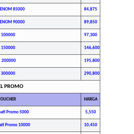
DENOM 85000
84,875
DENOM 90000
89,850
I 100000
97,300
I 150000
146,600
200000
195,800
I 300000
290,800
EL PROMO
VOUCHER
HARGA
pati Promo 5000
5,550
ati Promo 10000
10,450