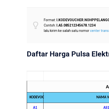
Format:
I.KODEVOUCHER.NOHPPELANGG
Contoh:
I.A5.085212345678.1234
lalu kirim ke salah satu nomor
center trans
Daftar Harga Pulsa Elekt
A
KODEVOC
NAMA 
A1
AS