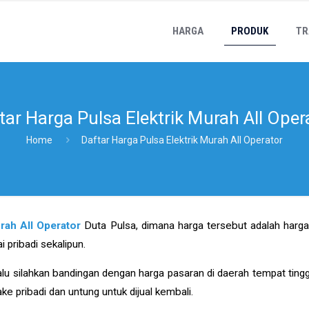
HARGA
PRODUK
TR
tar Harga Pulsa Elektrik Murah All Oper
Home
Daftar Harga Pulsa Elektrik Murah All Operator
urah All Operator
Duta Pulsa, dimana harga tersebut adalah harga
i pribadi sekalipun.
 lalu silahkan bandingan dengan harga pasaran di daerah tempat tingg
ke pribadi dan untung untuk dijual kembali.