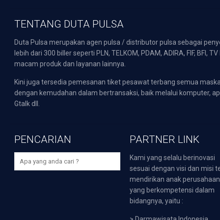
TENTANG DUTA PULSA
Duta Pulsa merupakan agen pulsa / distributor pulsa sebagai pen
lebih dari 300 biller seperti PLN, TELKOM, PDAM, ADIRA, FIF, BFI, T
macam produk dan layanan lainnya.
Kini juga tersedia pemesanan tiket pesawat terbang semua mask
dengan kemudahan dalam bertransaksi, baik melalui komputer, apli
Gtalk dll.
PENCARIAN
PARTNER LINK
Kami yang selalu berinovasi
sesuai dengan visi dan misi t
mendirikan anak perusahaa
yang berkompetensi dalam
bidangnya, yaitu :
>
Darmawisata Indonesia