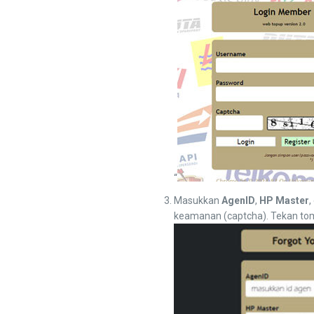
“
Masukkan
AgenID
,
HP Master
,
keamanan (captcha). Tekan to