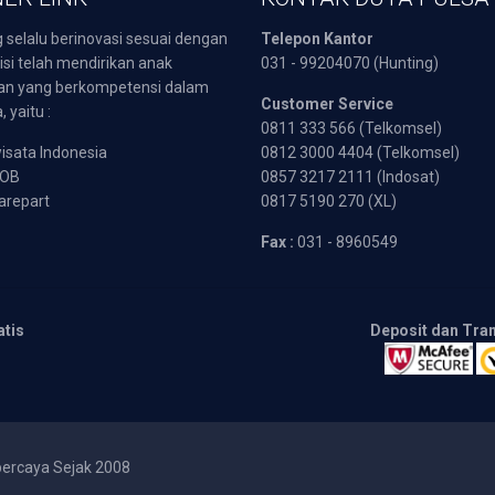
 selalu berinovasi sesuai dengan
Telepon Kantor
isi telah mendirikan anak
031 - 99204070 (Hunting)
an yang berkompetensi dalam
Customer Service
 yaitu :
0811 333 566 (Telkomsel)
sata Indonesia
0812 3000 4404 (Telkomsel)
POB
0857 3217 2111 (Indosat)
arepart
0817 5190 270 (XL)
Fax :
031 - 8960549
atis
Deposit dan Tra
percaya Sejak 2008