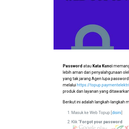
Password
atau
Kata Kunci
memang d
lebih aman dari penyalahgunaan oleh
yang tak jarang Agen lupa password 
melalui
https://topup.paymentelektr
produk dan layanan yang ditawarkan
Berikut ini adalah langkah-langkah
Masuk ke Web Topup [
disini
]
Klik “
Forgot your password