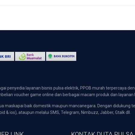
gai penyedia layanan bisnis pulsa elektrik, PPOB murah terpercaya den
 pembelian voucher game online dan berbagai macam produk dan layanan 
emua maskapai baik domestik maupun mancanegara. Dengan didukung t
oid & ios), ataupun melalui SMS, Telegram, Nimbuzz, Jabber, Gtalk dll.
ER LINK
KONTAK DUTA PULSA