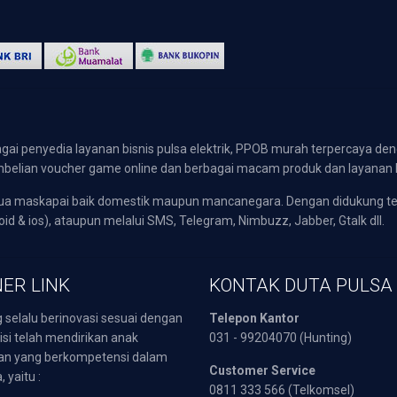
gai penyedia layanan bisnis pulsa elektrik, PPOB murah terpercaya den
 pembelian voucher game online dan berbagai macam produk dan layanan 
emua maskapai baik domestik maupun mancanegara. Dengan didukung t
oid & ios), ataupun melalui SMS, Telegram, Nimbuzz, Jabber, Gtalk dll.
ER LINK
KONTAK DUTA PULSA
 selalu berinovasi sesuai dengan
Telepon Kantor
isi telah mendirikan anak
031 - 99204070 (Hunting)
an yang berkompetensi dalam
Customer Service
 yaitu :
0811 333 566 (Telkomsel)