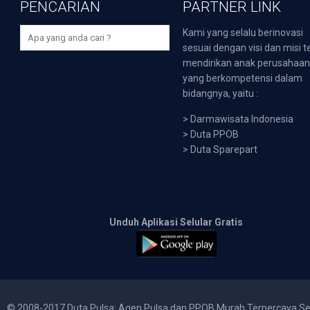
PENCARIAN
PARTNER LINK
Kami yang selalu berinovasi
sesuai dengan visi dan misi t
mendirikan anak perusahaa
yang berkompetensi dalam
bidangnya, yaitu :
>
Darmawisata Indonesia
>
Duta PPOB
>
Duta Sparepart
Unduh Aplikasi Selular Gratis
© 2008-2017 Duta Pulsa: Agen Pulsa dan PPOB Murah Terpercaya Se