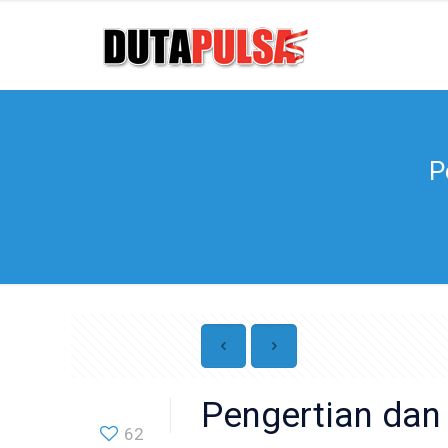
P
Pengertian dan 
62