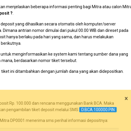
kan menjelaskan beberapa informasi penting bagi Mitra atau calon Mitr
posit ?
.
 deposit yang dihasilkan secara otomatis oleh komputer/server
 Dimana antrian nomor dimulai dari pukul 00.00 WIB dan direset pada
eposit hanya berlaku pada hari yang sama, dan harus melakukan
 berikutnya.
ah untuk menginformasikan ke system kami tentang sumber dana yang
n mana, berdasarkan nomor tiket tersebut.
 tiket ini ditambahkan dengan jumlah dana yang akan didepositkan.
eposit Rp. 100.000 dan rencana menggunakan Bank BCA. Maka
an pengambilan tiket deposit melalui SMS
D.BCA.100000.PIN
Mitra DP0001 menerima sms perihal informasi depositnya: