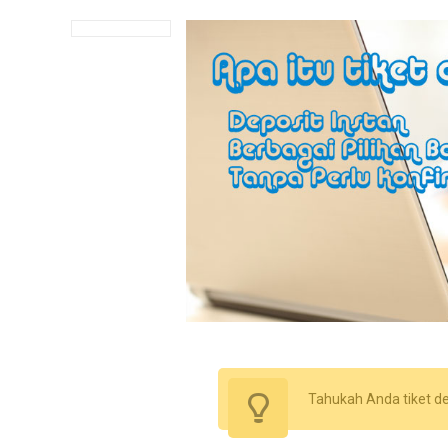
Tahukah Anda tiket dep