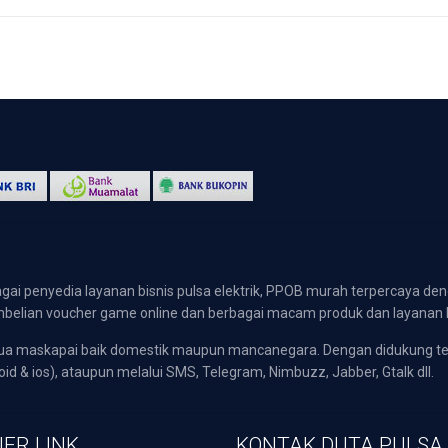
gai penyedia layanan bisnis pulsa elektrik, PPOB murah terpercaya den
 pembelian voucher game online dan berbagai macam produk dan layanan 
emua maskapai baik domestik maupun mancanegara. Dengan didukung t
oid & ios), ataupun melalui SMS, Telegram, Nimbuzz, Jabber, Gtalk dll.
ER LINK
KONTAK DUTA PULSA