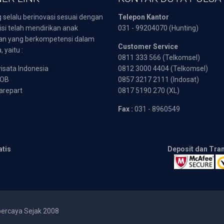
 selalu berinovasi sesuai dengan
Telepon Kantor
isi telah mendirikan anak
031 - 99204070 (Hunting)
an yang berkompetensi dalam
Customer Service
 yaitu :
0811 333 566 (Telkomsel)
sata Indonesia
0812 3000 4404 (Telkomsel)
POB
0857 3217 2111 (Indosat)
arepart
0817 5190 270 (XL)
Fax :
031 - 8960549
atis
Deposit dan Tra
percaya Sejak 2008