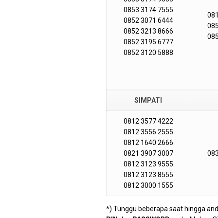
0853 3174 7555
081
0852 3071 6444
085
0852 3213 8666
085
0852 3195 6777
0852 3120 5888
SIMPATI
0812 3577 4222
0812 3556 2555
0812 1640 2666
0821 3907 3007
083
0812 3123 9555
0812 3123 8555
0812 3000 1555
*) Tunggu beberapa saat hingga an