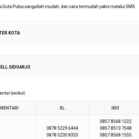
a Duta Pulsa sangatlah mudah, dan cara termudah yakni melalui SMS
TER.KOTA
CELL.SIDOARJO
nter berikut:
MENTARI
XL
IM3
0857 8568 1222
0878 5229 6444
0857 8513 7548
0878 5230 8333
0857 8568 1555