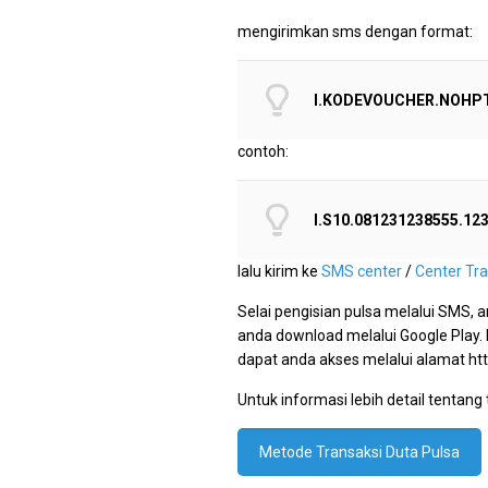
mengirimkan sms dengan format:
I.KODEVOUCHER.NOHP
contoh:
I.S10.081231238555.12
lalu kirim ke
SMS center
/
Center Tr
Selai pengisian pulsa melalui SMS, 
anda download melalui Google Play
dapat anda akses melalui alamat ht
Untuk informasi lebih detail tentang
Metode Transaksi Duta Pulsa