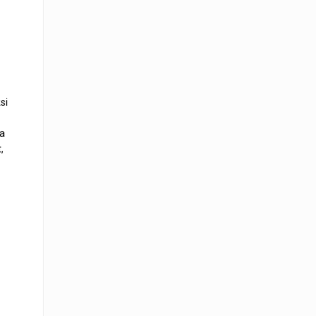
si
ra
,