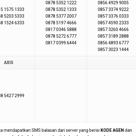
0878 5352 1222
0856 4929 9005
5 1575 1333
0878 5352 1333
0857 3374 9222
8 5203 5333
0878 5377 2007
0857 3376 0333
8 1524 6333
0878 5197 4666
0857 4590 2333
0817 0346 5888
0857 3260 4666
0878 5272 6777
0857 3189 2888
0817 0399 6444
0856 4893 6777
0857 3023 1444
AXIS
8 5427 2999
da mendapatkan SMS balasan dari server yang berisi
KODE AGEN
dan