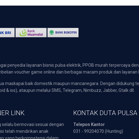
gai penyedia layanan bisnis pulsa elektrik, PPOB murah terpercaya den
 pembelian voucher game online dan berbagai macam produk dan layanan 
emua maskapai baik domestik maupun mancanegara. Dengan didukung t
oid & ios), ataupun melalui SMS, Telegram, Nimbuzz, Jabber, Gtalk dll.
ER LINK
KONTAK DUTA PULSA
 selalu berinovasi sesuai dengan
Telepon Kantor
isi telah mendirikan anak
031 - 99204070 (Hunting)
an yang berkompetensi dalam