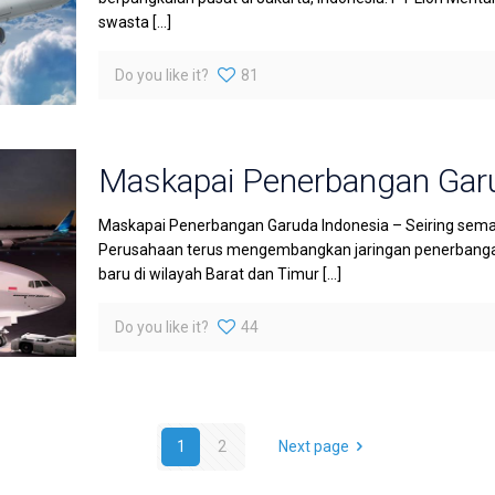
swasta
[…]
Do you like it?
81
Maskapai Penerbangan Gar
Maskapai Penerbangan Garuda Indonesia – Seiring sema
Perusahaan terus mengembangkan jaringan penerbanga
baru di wilayah Barat dan Timur
[…]
Do you like it?
44
1
2
Next page