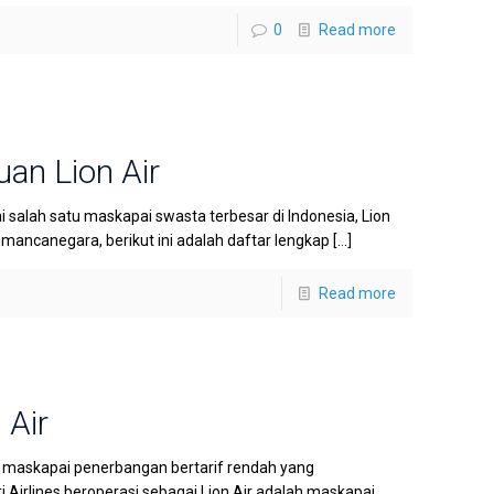
0
Read more
an Lion Air
 salah satu maskapai swasta terbesar di Indonesia, Lion
ancanegara, berikut ini adalah daftar lengkap
[…]
Read more
 Air
h maskapai penerbangan bertarif rendah yang
i Airlines beroperasi sebagai Lion Air adalah maskapai