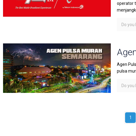
operator 
menjangka
Do you l
Agen
Agen Puls
pulsa mura
Do you l
1