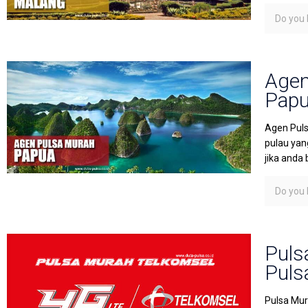
Do you l
Agen
Pap
Agen Puls
pulau yan
jika anda 
Do you l
Puls
Puls
Pulsa Mur