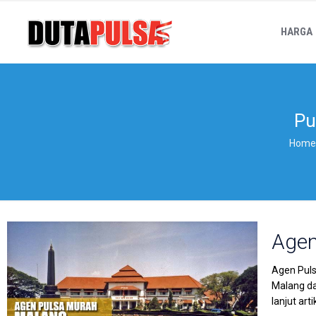
HARGA
Pu
Hom
Agen
Agen Puls
Malang da
lanjut art