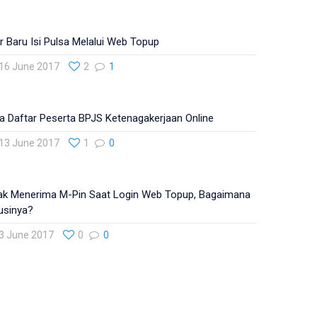
ur Baru Isi Pulsa Melalui Web Topup
16 June 2017
2
1
a Daftar Peserta BPJS Ketenagakerjaan Online
13 June 2017
1
0
ak Menerima M-Pin Saat Login Web Topup, Bagaimana
usinya?
3 June 2017
0
0