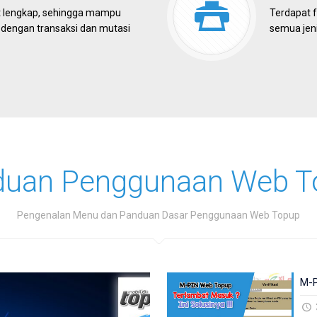
t lengkap, sehingga mampu
Terdapat f
 dengan transaksi dan mutasi
semua jeni
duan Penggunaan Web T
Pengenalan Menu dan Panduan Dasar Penggunaan Web Topup
M-P