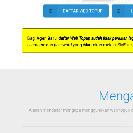
DAFTAR WEB TOPUP
Bagi
Agen Baru
,
daftar Web Topup sudah tidak perlukan lag
username
dan
password
yang dikirimkan melalui SMS se
Menga
Alasan mendasar mengapa menggunakan web topup dala