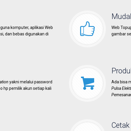
Mudah
guna komputer, aplikasi Web
Web Topup
asi, dan bebas digunakan di
gambar se
Produ
ation
yakni melalui password
Ada bisa 
o hp pemilik akun setiap kali
Pulsa Elek
Pemesanan 
Cetak