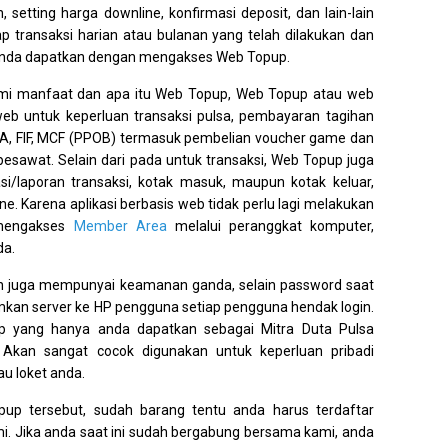
, setting harga downline, konfirmasi deposit, dan lain-lain
p transaksi harian atau bulanan yang telah dilakukan dan
 anda dapatkan dengan mengakses Web Topup.
i manfaat dan apa itu Web Topup, Web Topup atau web
 web untuk keperluan transaksi pulsa, pembayaran tagihan
, FIF, MCF (PPOB) termasuk pembelian voucher game dan
pesawat. Selain dari pada untuk transaksi, Web Topup juga
/laporan transaksi, kotak masuk, maupun kotak keluar,
ne. Karena aplikasi berbasis web tidak perlu lagi melakukan
g mengakses
Member Area
melalui peranggkat komputer,
da.
n juga mempunyai keamanan ganda, selain password saat
rimkan server ke HP pengguna setiap pengguna hendak login.
up yang hanya anda dapatkan sebagai Mitra Duta Pulsa
 Akan sangat cocok digunakan untuk keperluan pribadi
au loket anda.
up tersebut, sudah barang tentu anda harus terdaftar
mi. Jika anda saat ini sudah bergabung bersama kami, anda