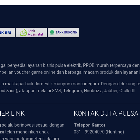
gai penyedia layanan bisnis pulsa elektrik, PPOB murah terpercaya den
 pembelian voucher game online dan berbagai macam produk dan layanan 
emua maskapai baik domestik maupun mancanegara. Dengan didukung t
oid & ios), ataupun melalui SMS, Telegram, Nimbuzz, Jabber, Gtalk dll.
ER LINK
KONTAK DUTA PULSA
 selalu berinovasi sesuai dengan
Telepon Kantor
isi telah mendirikan anak
031 - 99204070 (Hunting)
an yang berkompetensi dalam