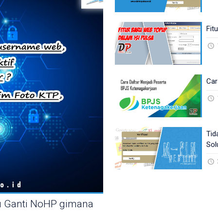
Fit
Car
Tid
Sol
au Ganti NoHP gimana