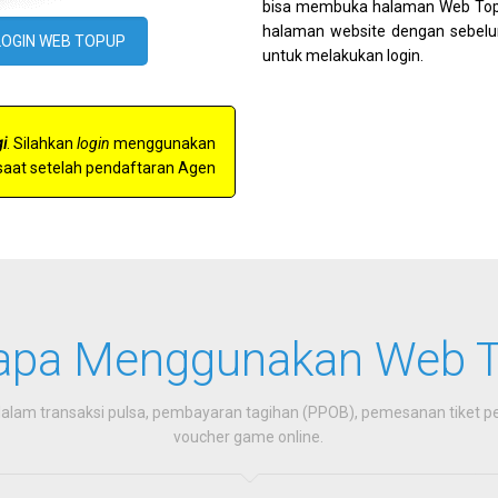
bisa membuka halaman Web Topu
halaman website dengan sebelu
LOGIN WEB TOPUP
untuk melakukan login.
i
. Silahkan
login
menggunakan
saat setelah pendaftaran Agen
pa Menggunakan Web 
m transaksi pulsa, pembayaran tagihan (PPOB), pemesanan tiket pe
voucher game online.