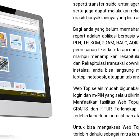
seperti transfer saldo antar agen
serta juga dapat melakukan reka
masih banyak lainnya yang bisa
Bagi anda yang belum memaham
report adalah aplikasi berbasis
PLN, TELKOM, PDAM, HALO, ADIRA
pemesanan tiket kereta api dan 
mampu menampilkan rekapitulasi
dan Rekapitulasi transaksi downli
instalasi, anda bisa langsun
laptop, notebook, ataupun tab an
Web Top selain mudah digunaka
login dan m-PIN yang selalu diki
Manfaatkan fasilitas Web Top
GRATIS dan FITUR Terlengkap.
terlebih keperluan perusahaan at
Untuk bisa mengakses Web Top
terlebih dahulu sebagai mitra ka