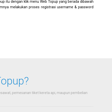
p itu dengan klik menu Web Topup yang berada dibawah
mnya melakukan proses registrasi username & password
Topup?
sawat, pemesanan tiket kereta api, maupun pembelian