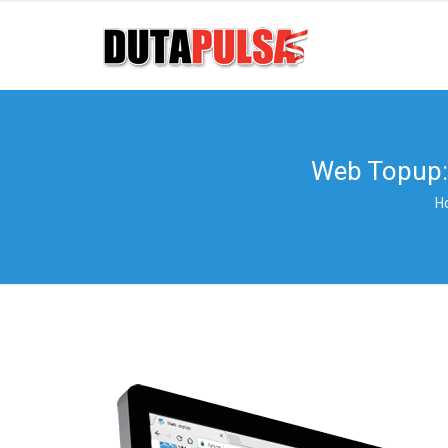
Web Topup: 
H