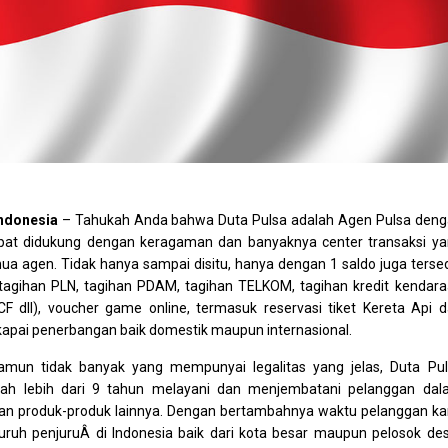
Indonesia
– Tahukah Anda bahwa Duta Pulsa adalah Agen Pulsa den
epat didukung dengan keragaman dan banyaknya center transaksi y
a agen. Tidak hanya sampai disitu, hanya dengan 1 saldo juga terse
gihan PLN, tagihan PDAM, tagihan TELKOM, tagihan kredit kendar
F dll), voucher game online, termasuk reservasi tiket Kereta Api 
pai penerbangan baik domestik maupun internasional.
mun tidak banyak yang mempunyai legalitas yang jelas, Duta Pu
h lebih dari 9 tahun melayani dan menjembatani pelanggan dal
dan produk-produk lainnya. Dengan bertambahnya waktu pelanggan k
ruh penjuruÂ di Indonesia baik dari kota besar maupun pelosok de