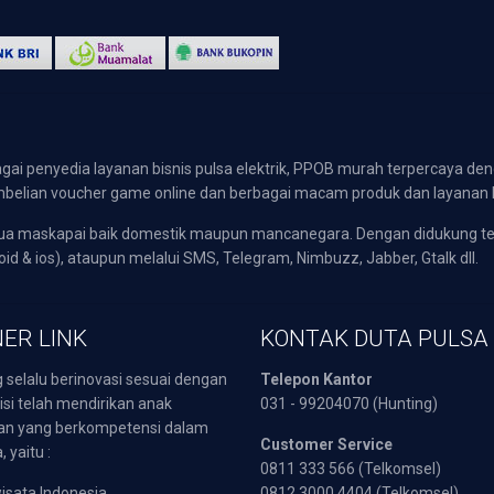
gai penyedia layanan bisnis pulsa elektrik, PPOB murah terpercaya den
 pembelian voucher game online dan berbagai macam produk dan layanan 
emua maskapai baik domestik maupun mancanegara. Dengan didukung t
oid & ios), ataupun melalui SMS, Telegram, Nimbuzz, Jabber, Gtalk dll.
ER LINK
KONTAK DUTA PULSA
 selalu berinovasi sesuai dengan
Telepon Kantor
isi telah mendirikan anak
031 - 99204070 (Hunting)
an yang berkompetensi dalam
Customer Service
 yaitu :
0811 333 566 (Telkomsel)
sata Indonesia
0812 3000 4404 (Telkomsel)