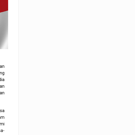
gan
ang
dia
aan
dan
lsa
am
ami
sa-