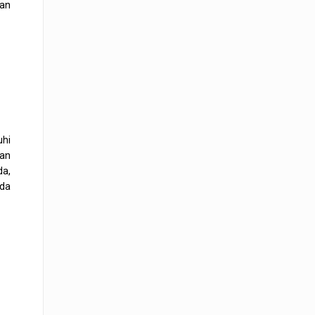
uan
hi
kan
da,
ada