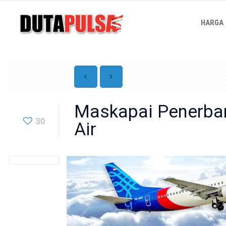
HARGA
Maskapai Penerban
30
Air