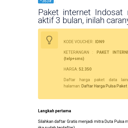
*363#
.
Paket internet Indosa
aktif 3 bulan, inilah caran
KODE VOUCHER :
IDN9
KETERANGAN :
PAKET INTERN
(telp+sms)
HARGA:
52.350
Daftar harga paket data lain
halaman:
Daftar Harga Pulsa Paket
Langkah pertama
Silahkan daftar Gratis menjadi mitra Duta Pulsa 
jika sudah terdaftar)