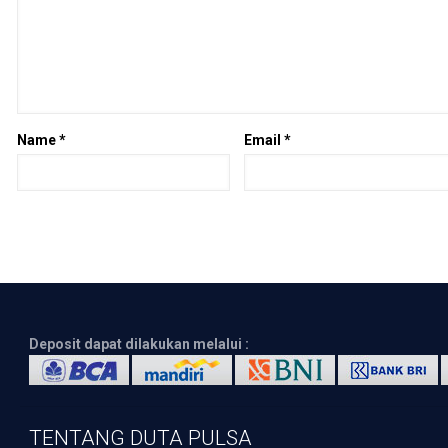
Name
*
Email
*
Deposit dapat dilakukan melalui :
TENTANG DUTA PULSA