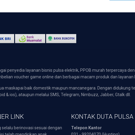
gai penyedia layanan bisnis pulsa elektrik, PPOB murah terpercaya den
 pembelian voucher game online dan berbagai macam produk dan layanan 
emua maskapai baik domestik maupun mancanegara. Dengan didukung t
oid & ios), ataupun melalui SMS, Telegram, Nimbuzz, Jabber, Gtalk dll.
ER LINK
KONTAK DUTA PULSA
 selalu berinovasi sesuai dengan
Telepon Kantor
isi telah mendirikan anak
031 - 99204070 (Hunting)