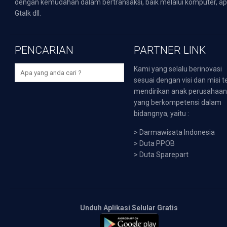
dengan kemudahan dalam bertransaksi, baik melalui komputer, apli
Gtalk dll.
PENCARIAN
PARTNER LINK
Kami yang selalu berinovasi
sesuai dengan visi dan misi t
mendirikan anak perusahaa
yang berkompetensi dalam
bidangnya, yaitu :
>
Darmawisata Indonesia
>
Duta PPOB
>
Duta Sparepart
Unduh Aplikasi Selular Gratis