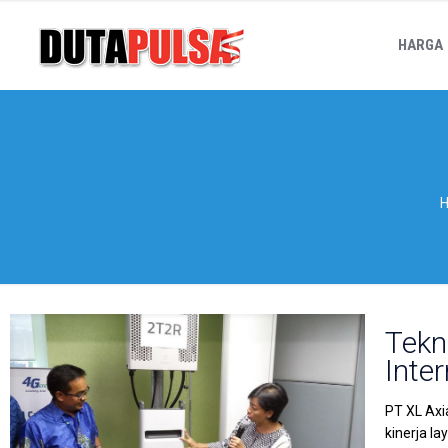
HARGA
Tekn
Inte
PT XL Axi
kinerja l