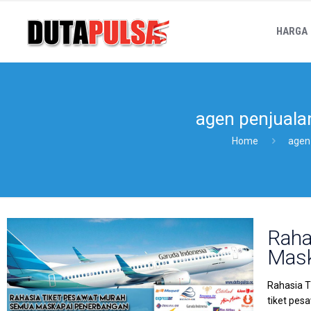
HARGA
agen penjuala
Home
agen
Raha
Mask
Rahasia T
tiket pes