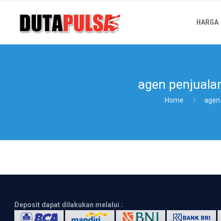
HARGA
agen penjuala
Home
agen
Deposit dapat dilakukan melalui :