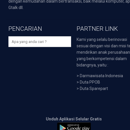
dengan kemudahan dalam bertransaksi, baik melalui komputer, apli
Gtalk dll.
PENCARIAN
PARTNER LINK
Kami yang selalu berinovasi
sesuai dengan visi dan misi t
mendirikan anak perusahaa
yang berkompetensi dalam
bidangnya, yaitu :
>
Darmawisata Indonesia
>
Duta PPOB
>
Duta Sparepart
Unduh Aplikasi Selular Gratis