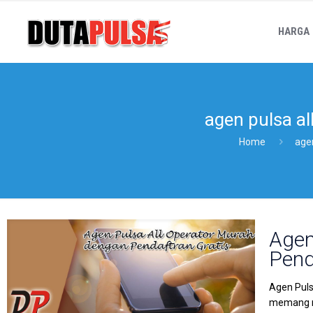
HARGA
agen pulsa al
Home
agen
Agen
Pend
Agen Puls
memang mu