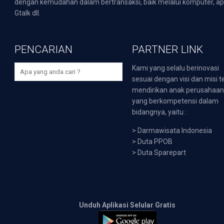
dengan kemudahan dalam bertransaksi, baik melalui komputer, apli
Gtalk dll.
PENCARIAN
PARTNER LINK
Kami yang selalu berinovasi
sesuai dengan visi dan misi t
mendirikan anak perusahaa
yang berkompetensi dalam
bidangnya, yaitu :
>
Darmawisata Indonesia
>
Duta PPOB
>
Duta Sparepart
Unduh Aplikasi Selular Gratis