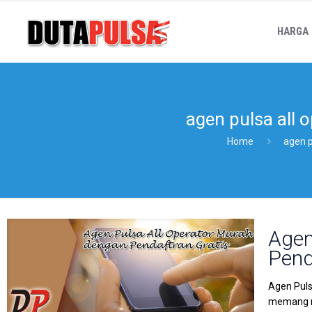
HARGA
agen pulsa all 
Home
agen p
Agen
Pend
Agen Puls
memang mu