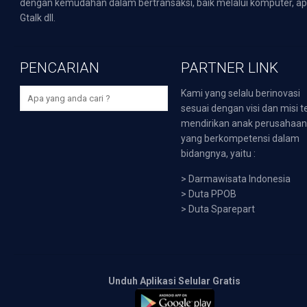
dengan kemudahan dalam bertransaksi, baik melalui komputer, apli
Gtalk dll.
PENCARIAN
PARTNER LINK
Kami yang selalu berinovasi
sesuai dengan visi dan misi t
mendirikan anak perusahaa
yang berkompetensi dalam
bidangnya, yaitu :
>
Darmawisata Indonesia
>
Duta PPOB
>
Duta Sparepart
Unduh Aplikasi Selular Gratis