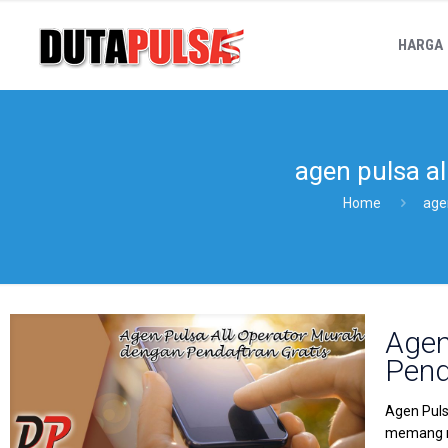
HARGA
agen pulsa al
Home
age
Agen
Pend
Agen Puls
memang mu