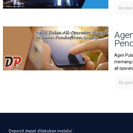
Do you l
Agen
Pend
Agen Puls
memang mu
all operato
Do you l
Deposit dapat dilakukan melalui :