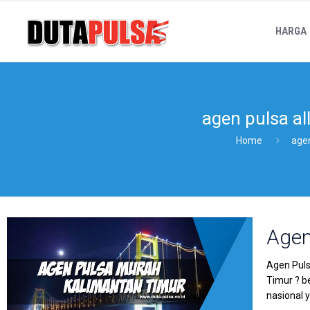
HARGA
agen pulsa al
Home
agen
Agen
Agen Puls
Timur ? b
nasional 