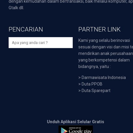
dengan kemudahan dalam bertransaksi, baik melalui komputer, apli
Gtalk dll.
PENCARIAN
PARTNER LINK
Kami yang selalu berinovasi
sesuai dengan visi dan misi t
mendirikan anak perusahaa
yang berkompetensi dalam
bidangnya, yaitu :
>
Darmawisata Indonesia
>
Duta PPOB
>
Duta Sparepart
Unduh Aplikasi Selular Gratis