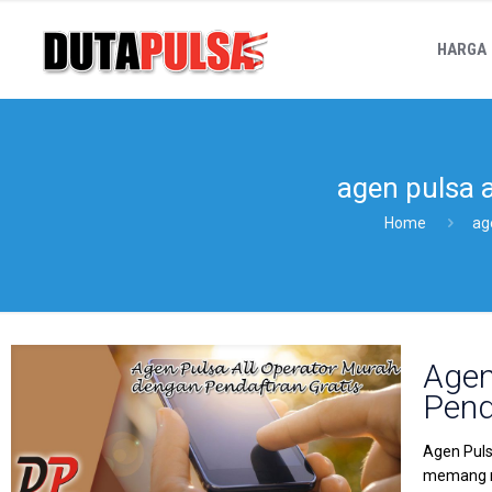
HARGA
agen pulsa a
Home
ag
Agen
Pend
Agen Puls
memang mu