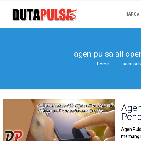
HARGA
agen pulsa all ope
Home
agen puls
Agen
Pend
Agen Puls
memang mu