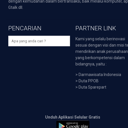
dengan kemudahan dalam bertransaksi, baik melalui komputer, apli
Gtalk dll.
PENCARIAN
PARTNER LINK
Kami yang selalu berinovasi
sesuai dengan visi dan misi t
mendirikan anak perusahaa
yang berkompetensi dalam
bidangnya, yaitu :
>
Darmawisata Indonesia
>
Duta PPOB
>
Duta Sparepart
Unduh Aplikasi Selular Gratis