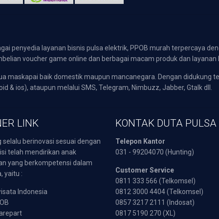
gai penyedia layanan bisnis pulsa elektrik, PPOB murah terpercaya den
 pembelian voucher game online dan berbagai macam produk dan layanan 
emua maskapai baik domestik maupun mancanegara. Dengan didukung t
oid & ios), ataupun melalui SMS, Telegram, Nimbuzz, Jabber, Gtalk dll.
ER LINK
KONTAK DUTA PULSA
 selalu berinovasi sesuai dengan
Telepon Kantor
isi telah mendirikan anak
031 - 99204070 (Hunting)
an yang berkompetensi dalam
Customer Service
 yaitu :
0811 333 566 (Telkomsel)
sata Indonesia
0812 3000 4404 (Telkomsel)
POB
0857 3217 2111 (Indosat)
arepart
0817 5190 270 (XL)