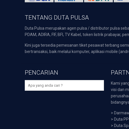
TENTANG DUTA PULSA
Duta Pulsa merupakan agen pulsa / distributor pulsa seba
PDAM, ADIRA, FIF, BFI, TV Kabel, token listrik prabayar,
Kini juga tersedia pemesanan tiket pesawat terbang s
bertransaksi, baik melalui komputer, aplikasi mobile (andr
PENCARIAN
PARTN
Kami yang
visi dan m
perusaha
bidangnya,
>
Darmawi
>
Duta P
>
Duta Sp