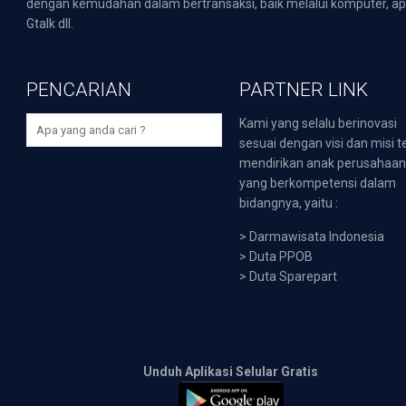
dengan kemudahan dalam bertransaksi, baik melalui komputer, apli
Gtalk dll.
PENCARIAN
PARTNER LINK
Kami yang selalu berinovasi
sesuai dengan visi dan misi t
mendirikan anak perusahaa
yang berkompetensi dalam
bidangnya, yaitu :
>
Darmawisata Indonesia
>
Duta PPOB
>
Duta Sparepart
Unduh Aplikasi Selular Gratis