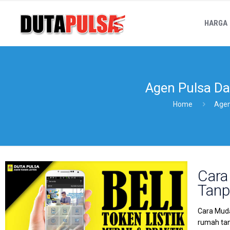
HARGA
Agen Pulsa Da
Home
Agen
Cara
Tanp
Cara Muda
rumah tan