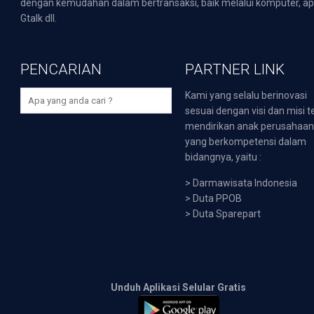
dengan kemudahan dalam bertransaksi, baik melalui komputer, apli
Gtalk dll.
PENCARIAN
PARTNER LINK
Kami yang selalu berinovasi
sesuai dengan visi dan misi t
mendirikan anak perusahaa
yang berkompetensi dalam
bidangnya, yaitu :
>
Darmawisata Indonesia
>
Duta PPOB
>
Duta Sparepart
Unduh Aplikasi Selular Gratis