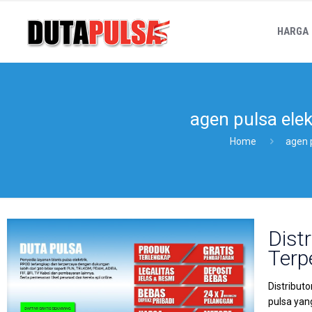
HARGA
agen pulsa ele
Home
agen 
Dist
Terp
Distribut
pulsa yan