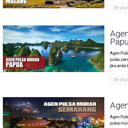
Do you l
Agen
Pap
Agen Puls
pulau yan
jika anda 
Do you l
Agen
Agen Puls
pulsa mura