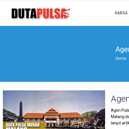
HARGA
Age
Home
Agen
Agen Puls
Malang da
lanjut art