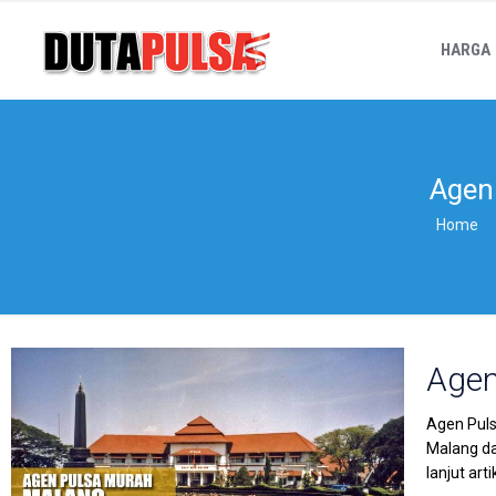
HARGA
Agen 
Home
Agen
Agen Puls
Malang da
lanjut art