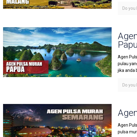
Do you l
Agen
Pap
Agen Puls
pulau yan
jika anda 
Do you l
Agen
Agen Puls
pulsa mura