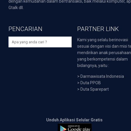
dengan kemudahan dalam bertransaksi, baik melalui komputer, apli
Gtalk dll.
PENCARIAN
PARTNER LINK
Kami yang selalu berinovasi
sesuai dengan visi dan misi t
mendirikan anak perusahaa
yang berkompetensi dalam
bidangnya, yaitu :
>
Darmawisata Indonesia
>
Duta PPOB
>
Duta Sparepart
Unduh Aplikasi Selular Gratis