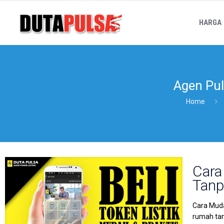
HARGA
Agen Pul
Home
Cara
Tanp
Cara Muda
rumah tan