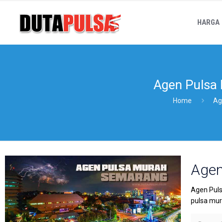
HARGA
Agen Pulsa
Home
Ag
Agen
Agen Puls
pulsa mura