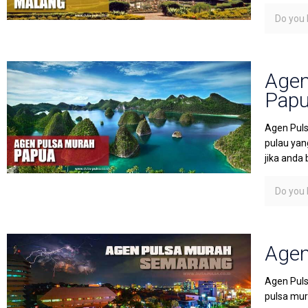
Do you l
Agen
Pap
Agen Puls
pulau yan
jika anda 
Do you l
Agen
Agen Puls
pulsa mura