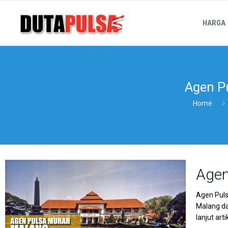
HARGA
Agen P
Home
Agen
Agen Puls
Malang da
lanjut art