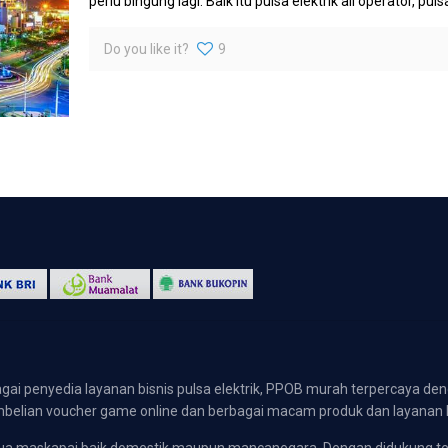
perlu bingung lagi. Baik itu pulsa elektrik all operator, pulsa
Do you like it?
9
gai penyedia layanan bisnis pulsa elektrik, PPOB murah terpercaya den
 pembelian voucher game online dan berbagai macam produk dan layanan 
emua maskapai baik domestik maupun mancanegara. Dengan didukung t