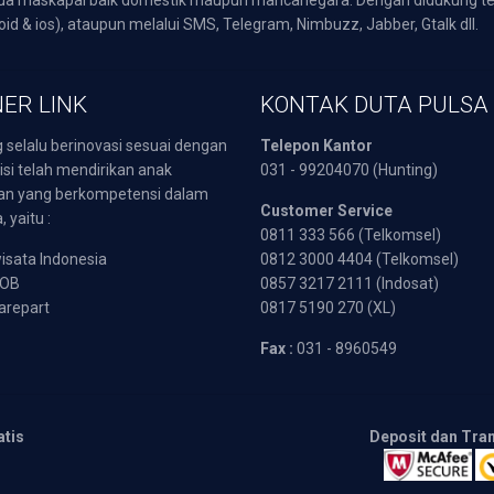
oid & ios), ataupun melalui SMS, Telegram, Nimbuzz, Jabber, Gtalk dll.
ER LINK
KONTAK DUTA PULSA
 selalu berinovasi sesuai dengan
Telepon Kantor
isi telah mendirikan anak
031 - 99204070 (Hunting)
an yang berkompetensi dalam
Customer Service
 yaitu :
0811 333 566 (Telkomsel)
sata Indonesia
0812 3000 4404 (Telkomsel)
POB
0857 3217 2111 (Indosat)
arepart
0817 5190 270 (XL)
Fax :
031 - 8960549
atis
Deposit dan Tra