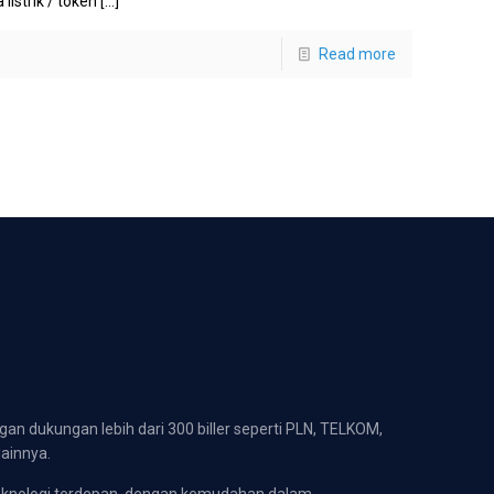
 listrik / token
[…]
Read more
gan dukungan lebih dari 300 biller seperti PLN, TELKOM,
lainnya.
eknologi terdepan, dengan kemudahan dalam