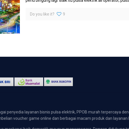
perlu bingung lagi. Baik itu pulsa elektrik all operator, pulsa
Do you like it?
9
gai penyedia layanan bisnis pulsa elektrik, PPOB murah terpercaya den
 pembelian voucher game online dan berbagai macam produk dan layanan 
emua maskapai baik domestik maupun mancanegara. Dengan didukung t