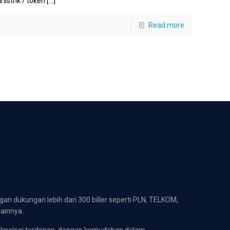
 listrik / token
[…]
Read more
gan dukungan lebih dari 300 biller seperti PLN, TELKOM,
lainnya.
eknologi terdepan, dengan kemudahan dalam