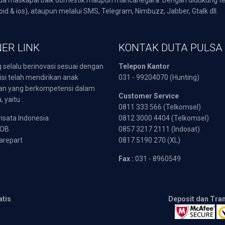
oid & ios), ataupun melalui SMS, Telegram, Nimbuzz, Jabber, Gtalk dll.
ER LINK
KONTAK DUTA PULSA
 selalu berinovasi sesuai dengan
Telepon Kantor
isi telah mendirikan anak
031 - 99204070 (Hunting)
an yang berkompetensi dalam
Customer Service
 yaitu :
0811 333 566 (Telkomsel)
sata Indonesia
0812 3000 4404 (Telkomsel)
POB
0857 3217 2111 (Indosat)
arepart
0817 5190 270 (XL)
Fax :
031 - 8960549
atis
Deposit dan Tra