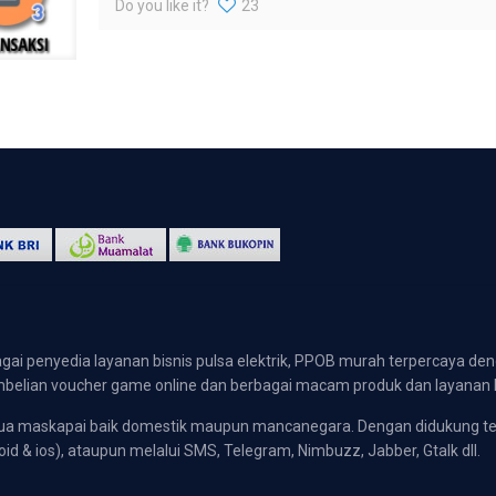
Do you like it?
23
gai penyedia layanan bisnis pulsa elektrik, PPOB murah terpercaya den
 pembelian voucher game online dan berbagai macam produk dan layanan 
emua maskapai baik domestik maupun mancanegara. Dengan didukung t
oid & ios), ataupun melalui SMS, Telegram, Nimbuzz, Jabber, Gtalk dll.