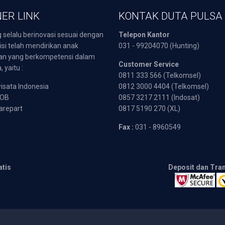
ER LINK
KONTAK DUTA PULSA
 selalu berinovasi sesuai dengan
Telepon Kantor
isi telah mendirikan anak
031 - 99204070 (Hunting)
an yang berkompetensi dalam
Customer Service
 yaitu :
0811 333 566 (Telkomsel)
sata Indonesia
0812 3000 4404 (Telkomsel)
POB
0857 3217 2111 (Indosat)
arepart
0817 5190 270 (XL)
Fax :
031 - 8960549
atis
Deposit dan Tra