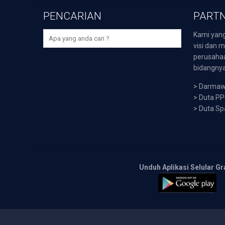
PENCARIAN
PARTN
Kami yang
visi dan m
perusaha
bidangnya,
>
Darmawi
>
Duta P
>
Duta Sp
Unduh Aplikasi Selular Gr