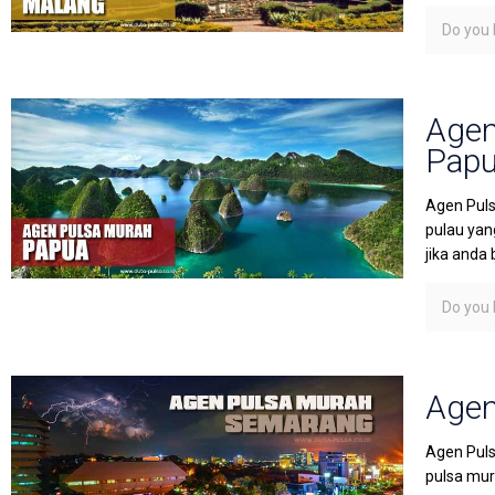
Do you l
Agen
Pap
Agen Puls
pulau yan
jika anda 
Do you l
Agen
Agen Puls
pulsa mura