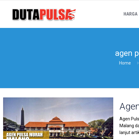
HARGA
agen p
Home
Agen
Agen Puls
Malang da
lanjut art