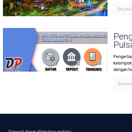
Do you l
Peng
Puls
Pengertia
kelompok 
dengan h
Do you l
Deposit dapat dilakukan melalui :