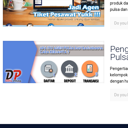
produk da
pulsa dan
Do you l
Peng
Puls
Pengertia
kelompok 
dengan h
Do you l