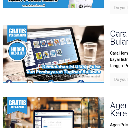
Do you l
Cara
Bula
Cara Hema
bayar lis
tangga. P
Do you l
Agen
Kere
Agen Puls