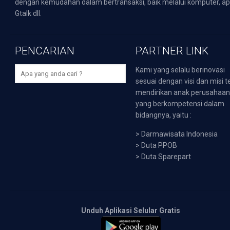
dengan kemudahan dalam bertransaksi, baik melalui komputer, apli
Gtalk dll.
PENCARIAN
PARTNER LINK
Kami yang selalu berinovasi
sesuai dengan visi dan misi t
mendirikan anak perusahaa
yang berkompetensi dalam
bidangnya, yaitu :
>
Darmawisata Indonesia
>
Duta PPOB
>
Duta Sparepart
Unduh Aplikasi Selular Gratis