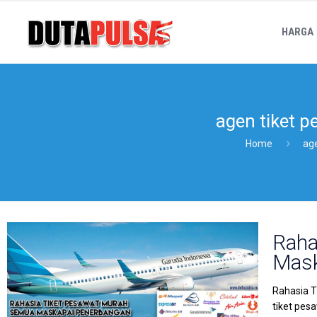
HARGA
agen tiket p
Home
age
Raha
Mask
Rahasia T
tiket pes