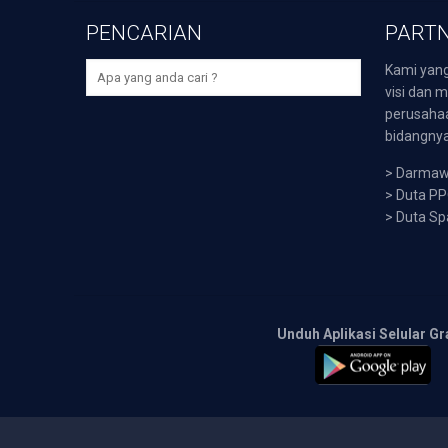
PENCARIAN
PARTN
Kami yang
visi dan m
perusaha
bidangnya,
>
Darmawi
>
Duta P
>
Duta Sp
Unduh Aplikasi Selular Gr