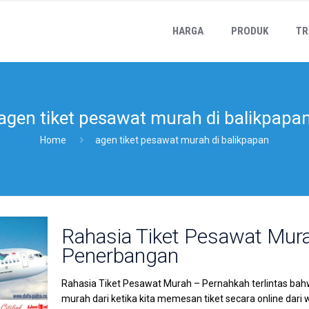
HARGA
PRODUK
TR
agen tiket pesawat murah di balikpapa
Home
agen tiket pesawat murah di balikpapan
Rahasia Tiket Pesawat Mu
Penerbangan
Rahasia Tiket Pesawat Murah – Pernahkah terlintas bah
murah dari ketika kita memesan tiket secara online dari 