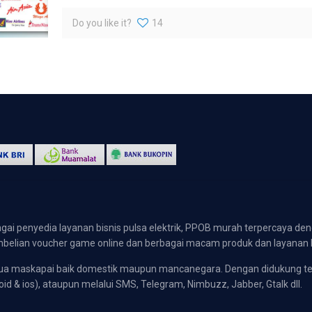
Do you like it?
14
gai penyedia layanan bisnis pulsa elektrik, PPOB murah terpercaya den
 pembelian voucher game online dan berbagai macam produk dan layanan 
emua maskapai baik domestik maupun mancanegara. Dengan didukung t
oid & ios), ataupun melalui SMS, Telegram, Nimbuzz, Jabber, Gtalk dll.