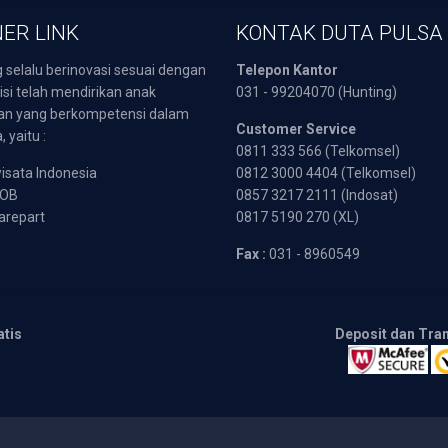
ER LINK
KONTAK DUTA PULSA
 selalu berinovasi sesuai dengan
Telepon Kantor
isi telah mendirikan anak
031 - 99204070 (Hunting)
an yang berkompetensi dalam
Customer Service
 yaitu :
0811 333 566 (Telkomsel)
sata Indonesia
0812 3000 4404 (Telkomsel)
POB
0857 3217 2111 (Indosat)
arepart
0817 5190 270 (XL)
Fax :
031 - 8960549
atis
Deposit dan Tra